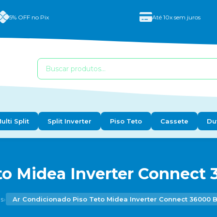
5% OFF no Pix
Até 10x sem juros
ulti Split
Split Inverter
Piso Teto
Cassete
Du
o Midea Inverter Connect 
›
s
Ar Condicionado Piso Teto Midea Inverter Connect 36000 B