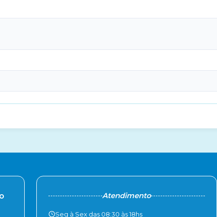
Atendimento
ão
Seg à Sex das 08:30 às 18hs